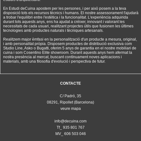
En Estudi deCuina apostem per les persones, i per això posem a la teva
disposició tots els recursos tècnics i humans. El nostre assessorament t'ajudarà
a trobar l'equilibri entre l'estètica i la funcionalitat. L'experiència adquirida
durant tots aquests anys, ens ha ajudat a créixer, innovant i valorant les
necessitats de cada usuari, realitzant projectes útils que fusionen les últimes
tecnologies amb productes naturals i tècniques artesanals.
Realitzem major èmfasi en la personalització d'un producte a mesura, original,
i amb personalitat pròpia. Disposem productes de distribució exclusiva com
Studio Line, Asko o Bugatti, oferim 5 anys de garantia en el nostre mobiliari de
cuina i som Cosentino Elite showroom. Durant aquests anys hem afermat la
nostra presència al mercat, buscant contínuament noves aplicacions i
materials, amb una filosofia d'evolució i perspectiva de futur.
CONTACTE
C/ Padró, 35
08291, Ripollet (Barcelona)
veure mapa
info@decuina.com
Tf_ 935 801 767
MV_ 606 503 046