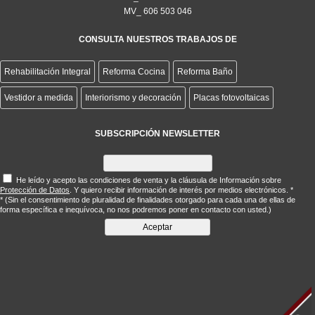
MV_ 606 503 046
CONSULTA NUESTROS TRABAJOS DE
Rehabilitación Integral
Reforma Cocina
Reforma Baño
Vestidor a medida
Interiorismo y decoración
Placas fotovoltaicas
SUBSCRIPCIÓN NEWSLETTER
He leído y acepto las condiciones de venta y la cláusula de Información sobre
Protección de Datos
. Y quiero recibir información de interés por medios electrónicos. *
* (Sin el consentimiento de pluralidad de finalidades otorgado para cada una de ellas de
forma específica e inequívoca, no nos podremos poner en contacto con usted.)